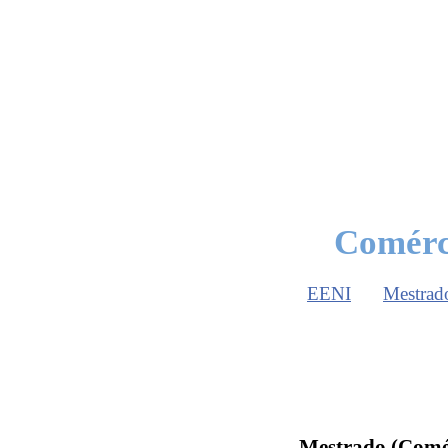
Comérc
EENI
Mestrad
Mestrado (Comér