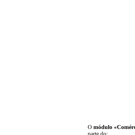
O
módulo «Comérc
parte do: