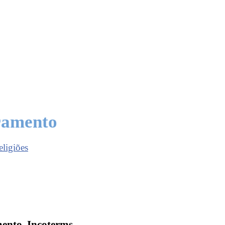
ramento
eligiões
ento, Incoterms,