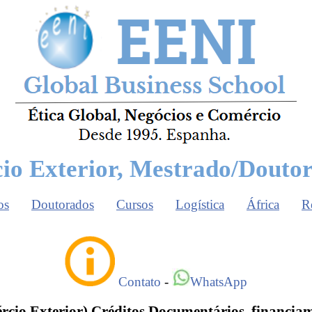
io Exterior, Mestrado/Douto
os
Doutorados
Cursos
Logística
África
R
Contato
-
WhatsApp
cio Exterior) Créditos Documentários, financiam