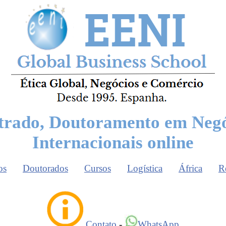
trado, Doutoramento em Negó
Internacionais online
os
Doutorados
Cursos
Logística
África
R
Contato
-
WhatsApp