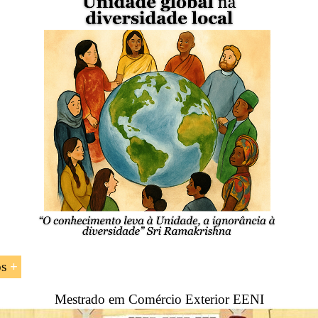
rte internacional
orte marítimo
rte rodoviário
rte ferroviário
rte aéreo
orte multimodal
rte na África
os
Mestrado em Comércio Exterior EENI
os