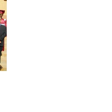
o e te ajudam a
Países de Língua