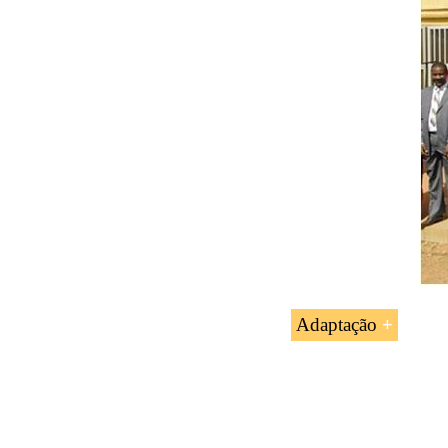
Cristianismo 
Hinduísmo e 
Budismo e Ne
Taoismo, Con
Adaptação
Doutorado e Mestrad
obter um melhor em
Adaptação dos