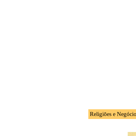
Curso: Transpo
Curso: Transp
Curso: Transpo
Curso: Transpo
Curso: Transpo
Curso: Transp
Curso: Transpo
Religiões e Negóci
Islão e Negóci