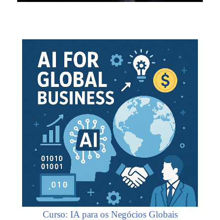
 em Comércio Mundial
 em Transporte Mundial
 em Negócios Africanos
em Ética, Religiões e Negócios
toramentos
Curso: IA para os Negócios Globais