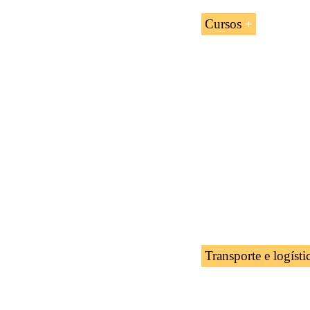
Cursos
Comércio Exte
Assistente de
Técnicas de co
Negócios na Á
Transporte e logísti
Certificado pr