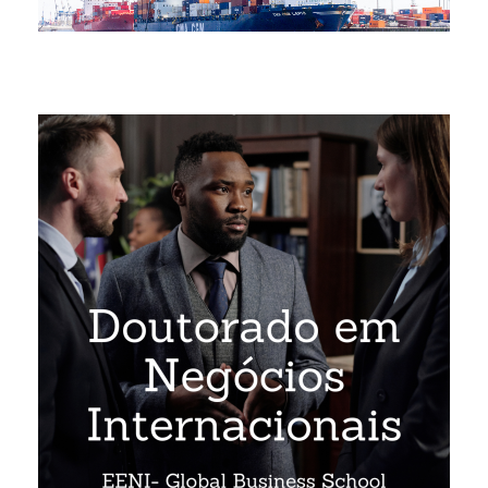
Comércio Exterior (60 ECTS)
egócios Internacionais (120 ECTS)
ransporte Internacional
ogística na África
egócios na África
eligiões e Negócios