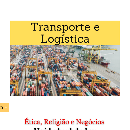
rior
 Comércio Exterior
mércio exterior
frica
ca
ofissional em Transporte Internacional