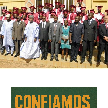
e Negócios
Negócios
gócios
fucionismo e Negócios
os profissionais em negócios que se adaptam ao teu horári
prego.
 mestrados à distância para cada país da Comunidade dos 