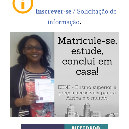
os recursos necessários para a exportação, assim
Inscrever-se
/ Solicitação de
como analisar o início de uma atividade
exportadora
.
informação
Compreender os objetivos da Organização
Mundial do Comércio (OMC)
Conhecer os
documentos
utilizados no comércio