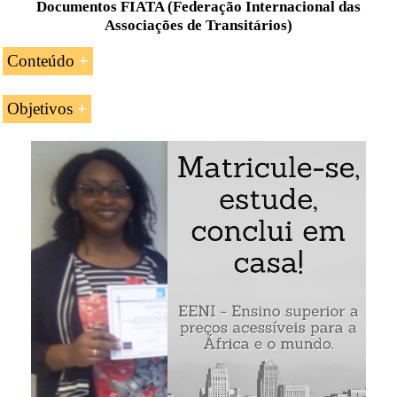
Documentos FIATA (Federação Internacional das
Associações de Transitários)
Conteúdo
Introdução à Federação Internacional das
Objetivos
Associações de Transitários (FIATA)
Os objetivos da unidade curricular «A Federação
Serviços de transporte, de transitários e logísticos
Internacional das Associações de Transitários (FIATA)»
no comércio exterior
são:
Documentos de transporte FIATA:
Conhecimento de Embarque Multimodal
Compreender a função fundamental da FIATA
Negociável (FIATA FBL)
como os arquitetos do transporte internacional
Conhecimento Multimodal FIATA FWB
Analisar os documentos de transporte da FIATA
(FBL, FWB, FCR...)
Certificado de Receção do Transitário
(FIATA FCR)
Analisar o funcionamento do Conhecimento de
embarque eletrónico FIATA
Certificado do Transitário (FCT)
Declaração de Carregadores para o