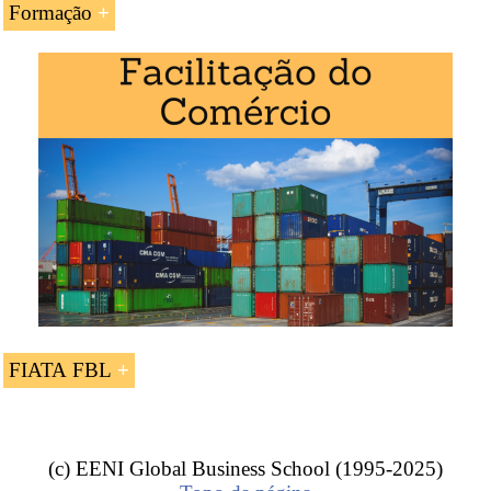
Formação
A UC «
Conhecimento de Embarque Multimodal
Negociável (FIATA FBL)
» é estudada nos seguintes
programas ministrados pela EENI Global Business
School:
Cursos de Logística
:
Transporte marítimo
,
Transporte
multimodal
,
transporte internacional
.
FIATA FBL
O Conhecimento de Embarque Multimodal Negociável
(FIATA FBL) da FIATA é um
documento
de transporte
multimodal projetado para o uso pelos transitários que
(c) EENI Global Business School (1995-2025)