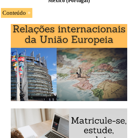
México (Portugal)
Conteúdo
O Acordo de Livre-Comércio México-União
Europeia (
Portugal
)
O Acordo de Parceria Económica, Coordenação
Política e Cooperação
As vantagens do acordo para as empresas
europeias e as mexicanas
As
regras de origem
O sistema de quotas de exportação para o México
O comércio internacional México-União Europeia
Os fluxos de investimento entre o México e a
União Europeia
O acordo sobre os serviços