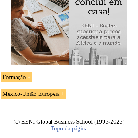
Formação
A UC «
Acordo de Livre-Comércio México-
União
México-União Europeia
Europeia
» é estudada nos seguintes programas
ministrados pela EENI Global Business School:
Acordo União Europeia-México
Mestrado em Negócios Internacionais
,
Comércio
(c) EENI Global Business School (1995-2025)
Exterior
.
Topo da página