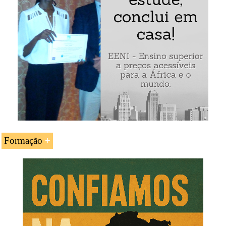
O acesso a Zâmbia e à República Democrática do
Congo
Porto de Luanda (Angola):
Formação
A UC «
Porto de Luanda (Angola)»
é estudada nos
seguintes programas ministrados pela EENI Global
Business School:
Cursos de Logística
:
Transporte na África
,
transporte
marítimo
.