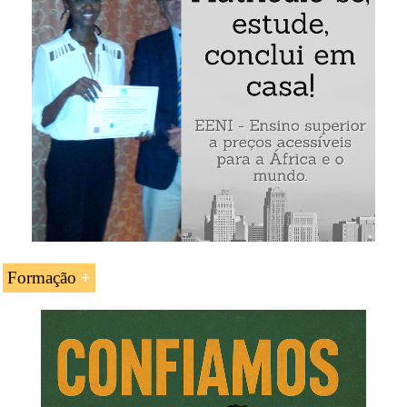
O maior porto do leste de África
A porta de entrada a Burúndi, RD Congo, Etiópia,
Ruanda, Sudão, Sudão do Sul, Somália, Tanzânia
Outros portos do Quénia: Kiunga, Lamu, Malindi.
Porto de Mombaça (Quénia):
Formação
A UC «
Porto de Mombaça (Quénia)»
é estudada nos
seguintes programas ministrados pela EENI Global
Business School:
Cursos de Logística
:
Transporte na África
,
transporte