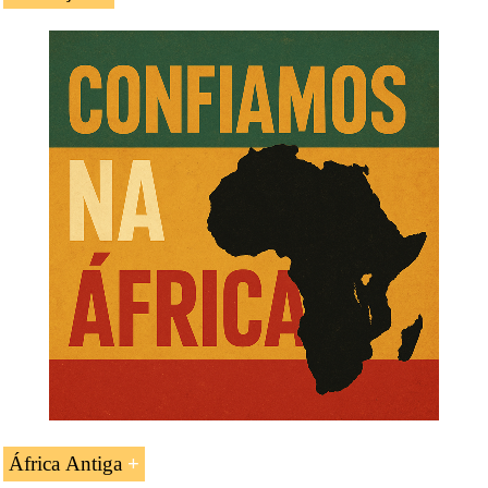
A UC «
África Antiga (UNESCO)
» é estudada nos
seguintes programas ministrados pela EENI Global
Business School (Escola de Negócios):
Mestrado: Negócios na África Subsariana
.
África Antiga