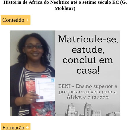
História de África do Neolítico até o sétimo século EC (G.
Mokhtar)
Conteúdo
Do Neolítico até o século VII EC
A civilização egipcíaca
A Núbia, O Saara, a África do norte, a
Etiópia
9.000 anos da história africana
Formação