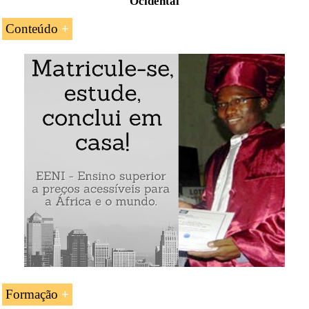
Ocidental
Conteúdo
Introdução ao Corredor logístico Cairo-Dacar
(Rodovia Transafricana)
As principais características do Corredor Cairo-
Dacar
Acesso a sete mercados da África Ocidental e do
norte de África: o Egito, a Líbia, a Tunísia, a
Argélia, o Marrocos, a Mauritânia, Saara Ocidental
e o Senegal
Rodovia Transafricana Cairo-Dacar
Formação