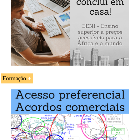
Formação
A UC «
Acordo de Cooperação União Europeia-
Conselho de Cooperação do Golfo
» é estudada nos
seguintes programas ministrados pela EENI Global
Business School:
Doutoramento em Comércio Mundial
.