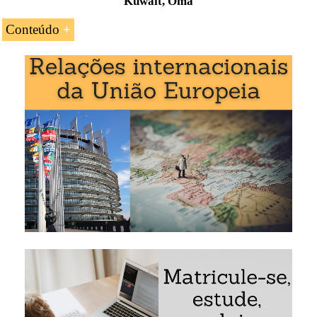
Kuwait, Omã
Conteúdo
Introdução ao Acordo de Cooperação entre a
União Europeia (
Portugal
) e o Conselho de
Cooperação do Golfo (GCC)
O comércio internacional UE-Conselho de
Cooperação do Golfo (CCG)
O Acordo de Livre-Comércio UE-
Conselho de
Cooperação do Golfo
(Não em vigor)