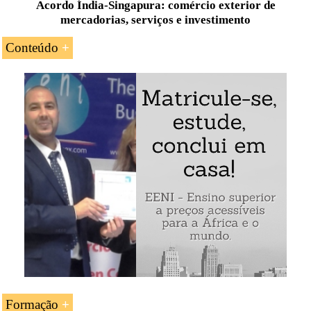
Acordo Índia-Singapura: comércio exterior de
mercadorias, serviços e investimento
Conteúdo
Introdução ao Acordo Global de Cooperação
Económica Índia-Singapura
O comércio internacional de mercadorias
As vantagens para os exportadores
As
regras de origem
O comércio de serviços
O capítulo de investimentos
O
Corredor logístico Ásia-África
Índia
-Singapura (Acordo Global de Cooperação Económica):
Formação