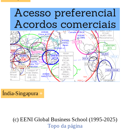
A UC «
Acordo de Cooperação Económica Índia-
Singapura
.» é estudada nos seguintes programas
ministrados pela EENI Global Business School:
Mestrado em Negócios Internacionais
,
Comércio
Exterior
.
Índia-Singapura
Durante a visita do Primeiro-Ministro de
Singapura
em
abril de 2002 à Índia, um grupo de estudo conjunto foi
criado para estabelecer um Acordo Global de Cooperação
(c) EENI Global Business School (1995-2025)
Económica. O acordo entrou em funcionamento a partir
Topo da página