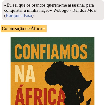
A UC «
África sob dominação colonial, 1880-1935
«Eu sei que os brancos querem-me assassinar para
(UNESCO)» é estudada nos seguintes programas
conquistar a minha nação» Wobogo - Rei dos Mosi
ministrados pela EENI Global Business School:
(
Burquina Faso
).
Mestrado: Negócios na África Subsariana
.
Colonização de África
Diretor do volume VII (
África
sob dominação colonial,
1880-1935):
Albert Adu Boahen Kwadwo
(
Gana
).
Os Temas analisados (África sob dominação colonial,
1880-1935).
A colonização
O colonialismo na África
A partição de África
A
economia africana
colonial
As repercussões sociais da colonização