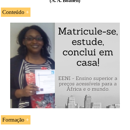
(A. A. Boahen)
Conteúdo
A África em 1880: 80% do continente é
governado por reis africanos
A África em 1914: somente a
Etiópia
e a
Libéria
não foram colonizadas
A conquista militar de África pelas potências
imperialistas
A implantação colonial
A atitude dos africanos
As resistências
O novo sistema económico e social
As
transformações demográficas na África
Formação