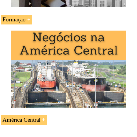
Formação
A UC «A
economia da América Central
» é estudada
nos seguintes programas ministrados pela EENI Global
Business School:
Mestrado em Negócios Internacionais
,
Comércio
Exterior
.
América Central