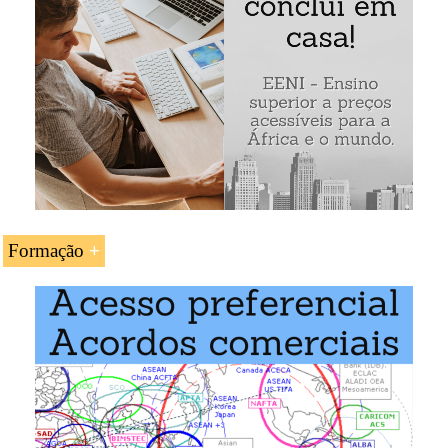
Exemplo: Acordo União Europeia-Líbano:
Formação
A UC «
Acordo de Associação UE-Líbano
» é estudada
nos seguintes programas ministrados pela EENI Global
Business School:
Doutoramento em Comércio Mundial
.