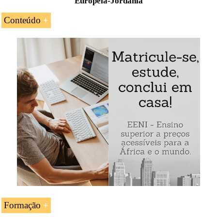
Europeia-Jordânia
Conteúdo
Introdução ao Acordo de Associação União
Europeia-
Jordânia
As principais características do Acordo de
Associação UE-Jordânia
Formação