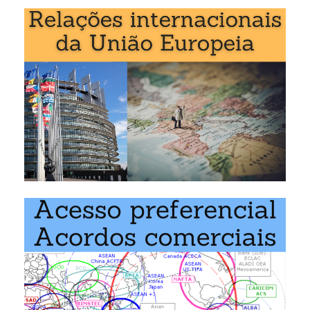
A UC «
Acordo de Associação UE-Jordânia
» é
estudada nos seguintes programas ministrados pela EENI
Global Business School:
Mestrado em Negócios Internacionais
,
Comércio
Exterior
.
Exemplo: Acordo União Europeia-Jordânia: