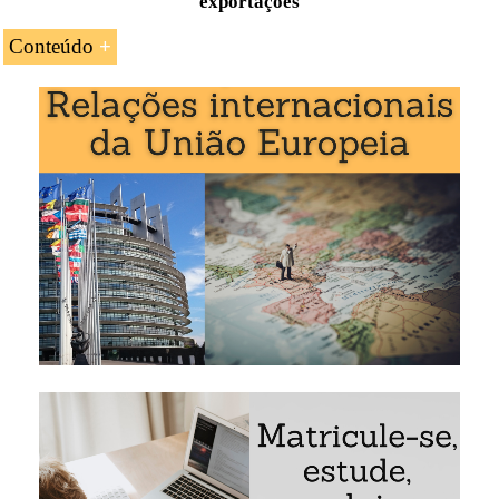
exportações
Conteúdo
Introdução ao Acordo de Parceria Económica
União Europeia-
Costa do Marfim
O comércio internacional Costa do Marfim-União
Europeia (
Portugal
)