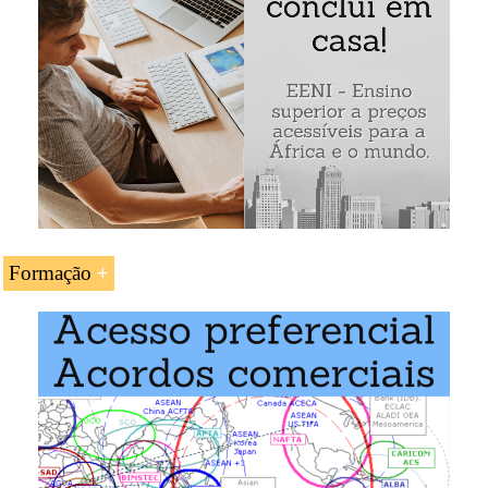
Formação
A UC «
Acordo de Parceria Económica União
Europeia-Costa do Marfim
» é estudada nos seguintes
programas ministrados pela EENI Global Business
School:
Doutoramento: Negócios Africanos
.