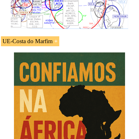
UE-Costa do Marfim
Acordo União Europeia-Costa do Marfim.
O Acordo de Parceria Económica UE-Costa do Marfim
deveria permitir a continuação do comércio exterior
(exportações e importações) entre a União Europeia e a
República da Costa do Marfim (África Ocidental) a
espera de um
Acordo de parceria económica
.
Curso:
África ocidental
.
O Acordo de Parceria Económica UE-Costa do
Marfim oferece uma abertura melhorada para os
países europeus, enquanto a República da Costa