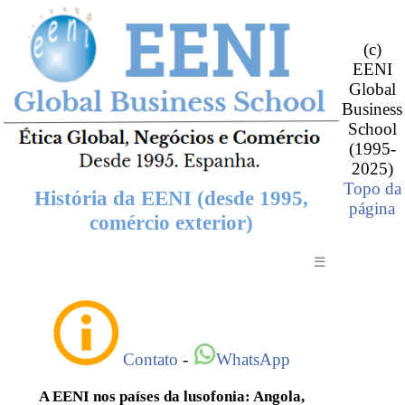
(c)
EENI
Global
Business
School
(1995-
2025)
Topo da
História da EENI (desde 1995,
página
comércio exterior)
☰
Contato
-
WhatsApp
A EENI nos países da lusofonia: Angola,