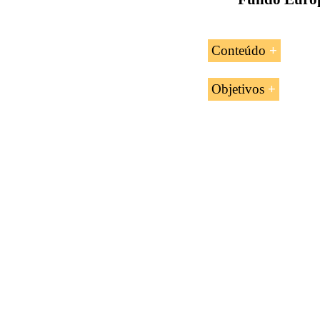
Conteúdo
Introdução ao
Objetivos
O grupo do Ba
Os objetivos da uni
A estratégia 
Os paíse
Compreender o
A África
Analisar a est
As Cara
Avaliar o Fun
O Pacífi
A Ásia
A Améri
Os vizin
O Fundo Euro-