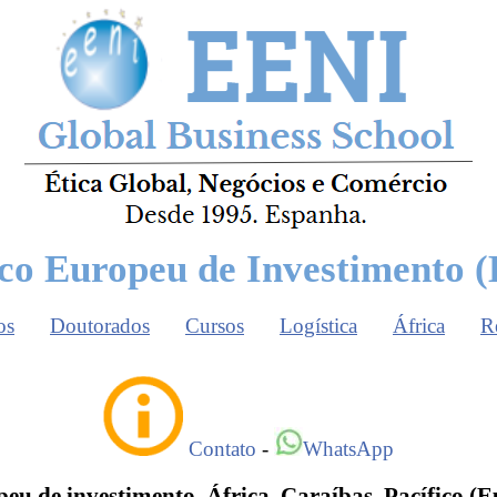
co Europeu de Investimento (
os
Doutorados
Cursos
Logística
África
R
Contato
-
WhatsApp
u de investimento. África, Caraíbas, Pacífico (E