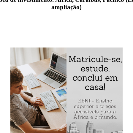
ampliação)
 Banco Europeu de Investimento (BEI) da União Europeia
nco Europeu de Investimento e o Fundo Europeu de inve
dade curricular «O Banco Europeu de Investimento» são:
do Banco Europeu de Investimento para
s da ampliação
s objetivos e as áreas de cooperação do Banco Europeu d
ratégia do Banco Europeu de Investimento
íbas
do Euro-Mediterrâneo de investimento e de Cooperação
co
ca Latina
hos do leste da União Europeia
Mediterrâneo de investimento e cooperação